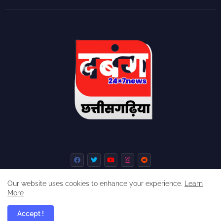
Our website uses cookies to enhance your experience.
Learn
More
Home
About
Contact us
Privacy Policy
Accept !
dabangchhattisgarhia ©