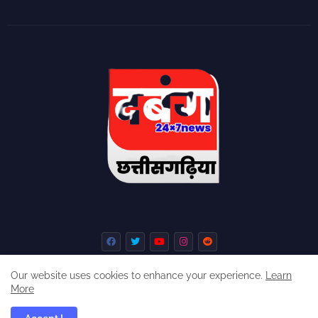
Our website uses cookies to enhance your experience.
Learn
More
Home
About
Contact us
Privacy Policy