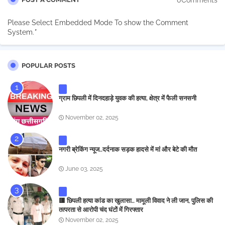
Please Select Embedded Mode To show the Comment
System.
*
POPULAR POSTS
ग्राम छिपली में दिनदहाड़े युवक की हत्या, क्षेत्र में फैली सनसनी
November 02, 2025
नगरी ब्रेकिंग न्यूज..दर्दनाक सड़क हादसे में मां और बेटे की मौत
June 03, 2025
🟥 छिपली हत्या कांड का खुलासा.. मामूली विवाद ने ली जान, पुलिस की
तत्परता से आरोपी चंद घंटों में गिरफ्तार
November 02, 2025