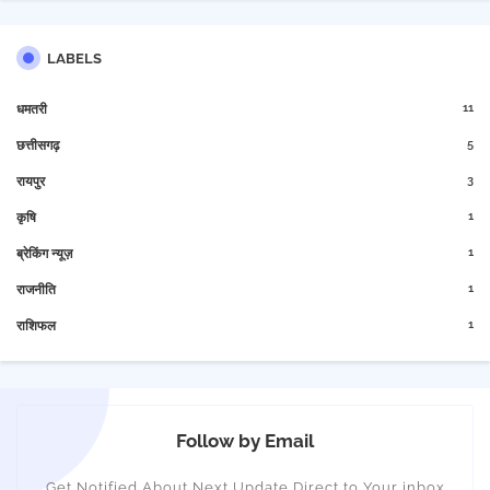
LABELS
11
धमतरी
5
छत्तीसगढ़
3
रायपुर
1
कृषि
1
ब्रेकिंग न्यूज़
1
राजनीति
1
राशिफल
Follow by Email
Get Notified About Next Update Direct to Your inbox