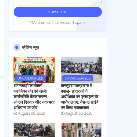
* We promise that we don't spam !
ब्रेकिंग न्यूज़
UNCATEGORIZED
UNCATEGORIZED
आंगनबाड़ी कार्यकर्ता
कस्तूरबा छात्रावास में
सहायिका संघ की पहली
बवाल- छात्राओं ने
कार्यसमिति बैठक संपन्न,
अधीक्षिका पर प्रताड़ना के
संगठन विस्तार और सदस्यता
आरोप लगाए, नेशनल हाईवे
अभियान पर जोर
पर किया चक्काजाम
August 06, 2026
August 06, 2026