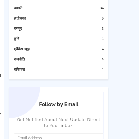
11
धमतरी
5
छत्तीसगढ़
3
रायपुर
1
कृषि
1
ब्रेकिंग न्यूज़
1
राजनीति
1
राशिफल
म
Follow by Email
फ
Get Notified About Next Update Direct
to Your inbox