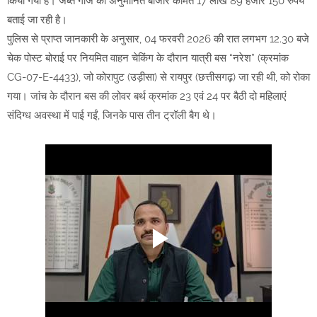
किया गया है। जब्त गांजे की अनुमानित बाजार कीमत 17 लाख 89 हजार 150 रुपये
बताई जा रही है।
पुलिस से प्राप्त जानकारी के अनुसार, 04 फरवरी 2026 की रात लगभग 12.30 बजे
चेक पोस्ट बोराई पर नियमित वाहन चेकिंग के दौरान यात्री बस “नरेश” (क्रमांक
CG-07-E-4433), जो कोरापुट (उड़ीसा) से रायपुर (छत्तीसगढ़) जा रही थी, को रोका
गया। जांच के दौरान बस की लोवर बर्थ क्रमांक 23 एवं 24 पर बैठी दो महिलाएं
संदिग्ध अवस्था में पाई गईं, जिनके पास तीन ट्रॉली बैग थे।