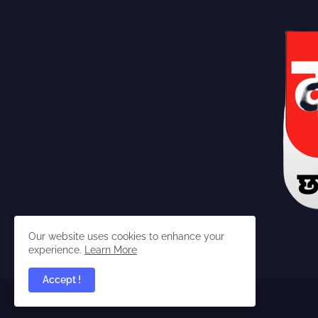
Our website uses cookies to enhance your
experience.
Learn More
Accept !
dabangchhattisgarhia ©