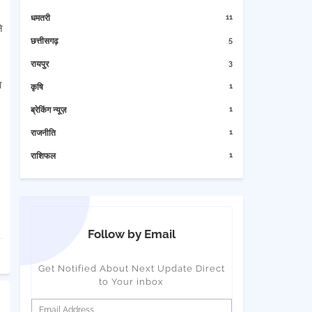
11
धमतरी
े
5
छत्तीसगढ़
3
रायपुर
ा
1
कृषि
1
ब्रेकिंग न्यूज़
1
राजनीति
1
राशिफल
Follow by Email
Get Notified About Next Update Direct
to Your inbox