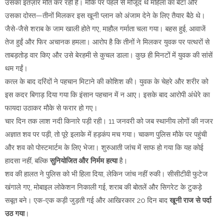
उसका इंतज़ार मौत कर रही है। मौके पर पहले से मौजूद थे महिला का बेटा और
उसका दोस्त—तीनों मिलकर इस खूनी प्लान को अंजाम देने के लिए तैयार बैठे थे।
जैसे-जैसे शराब के जाम खाली होते गए, माहौल गर्माता चला गया। बहस हुई, आवाजें
तेज हुईं और फिर अचानक हमला। आरोप है कि तीनों ने मिलकर युवक पर पत्थरों से
ताबड़तोड़ वार किए और उसे बेरहमी से कुचल डाला। कुछ ही मिनटों में युवक की सांसें
थम गईं।
कत्ल के बाद दरिंदों ने पहचान मिटाने की कोशिश की। युवक के चेहरे और शरीर को
इस कदर बिगाड़ दिया गया कि इंसान पहचान में न आए। इसके बाद आरोपी अंधेरे का
फायदा उठाकर मौके से फरार हो गए।
चार दिन तक लाश नदी किनारे पड़ी रही। 11 जनवरी को जब स्थानीय लोगों की नजर
अज्ञात शव पर पड़ी, तो पूरे इलाके में हड़कंप मच गया। चाकण पुलिस मौके पर पहुंची
और शव को पोस्टमार्टम के लिए भेजा। शुरुआती जांच में साफ हो गया कि यह कोई
हादसा नहीं, बल्कि
सुनियोजित और निर्मम हत्या
है।
शव की हालत ने पुलिस को भी हिला दिया, लेकिन जांच नहीं रुकी। सीसीटीवी फुटेज
खंगाले गए, मोबाइल लोकेशन निकाली गई, शराब की बोतलें और सिगरेट के टुकड़े
सबूत बने। एक-एक कड़ी जुड़ती गई और आखिरकार 20 दिन बाद
खूनी राज से पर्दा
उठ गया
।