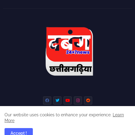
Our website uses cookies to enhance your experience.
Learn
More
Home
About
Contact us
Privacy Policy
Accept !