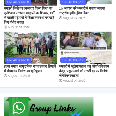
UNCATEGORIZED
UNCATEGORIZED
धमतरी जिले का एकमात्र जिला शिक्षा एवं
10 अगस्त को धमतरी में मनाया जाएगा
प्रशिक्षण संस्थान बदहाली का शिकार, वर्षों
राष्ट्रीय कृमि मुक्ति दिवस
से खाली पड़े पदों ने शिक्षा व्यवस्था पर खड़े
August 07, 2026
किए गंभीर सवाल
August 07, 2026
UNCATEGORIZED
UNCATEGORIZED
हल्बा समाज सामुदायिक भवन उपगढ़ छिपली
धमतरी में खुलेगा पहला पशु औषधि विक्रय
में शौचालय निर्माण का भूमिपूजन
केंद्र, पशुपालकों को सस्ती दर पर मिलेंगी
जेनेरिक दवाइयां
August 07, 2026
August 07, 2026