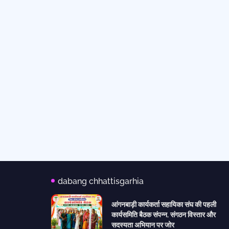
dabang chhattisgarhia
आंगनबाड़ी कार्यकर्ता सहायिका संघ की पहली
कार्यसमिति बैठक संपन्न, संगठन विस्तार और
सदस्यता अभियान पर जोर