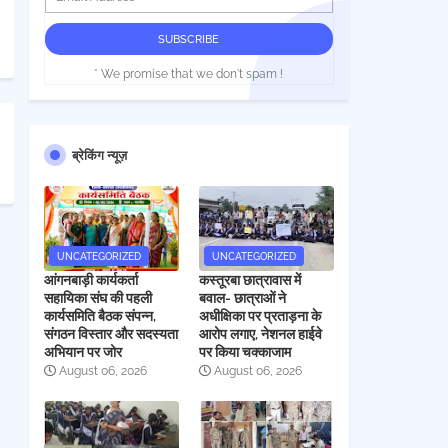
* We promise that we don't spam !
ब्रेकिंग न्यूज़
UNCATEGORIZED
UNCATEGORIZED
आंगनबाड़ी कार्यकर्ता
कस्तूरबा छात्रावास में
सहायिका संघ की पहली
बवाल- छात्राओं ने
कार्यसमिति बैठक संपन्न,
अधीक्षिका पर प्रताड़ना के
संगठन विस्तार और सदस्यता
आरोप लगाए, नेशनल हाईवे
अभियान पर जोर
पर किया चक्काजाम
August 06, 2026
August 06, 2026