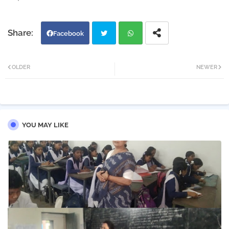
Facebook
Twi
Wh
OLDER
NEWER
tter
atsa
pp
YOU MAY LIKE