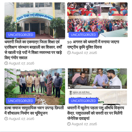
UNCATEGORIZED
UNCATEGORIZED
धमतरी जिले का एकमात्र जिला शिक्षा एवं
10 अगस्त को धमतरी में मनाया जाएगा
प्रशिक्षण संस्थान बदहाली का शिकार, वर्षों
राष्ट्रीय कृमि मुक्ति दिवस
से खाली पड़े पदों ने शिक्षा व्यवस्था पर खड़े
August 07, 2026
किए गंभीर सवाल
August 07, 2026
UNCATEGORIZED
UNCATEGORIZED
हल्बा समाज सामुदायिक भवन उपगढ़ छिपली
धमतरी में खुलेगा पहला पशु औषधि विक्रय
में शौचालय निर्माण का भूमिपूजन
केंद्र, पशुपालकों को सस्ती दर पर मिलेंगी
जेनेरिक दवाइयां
August 07, 2026
August 07, 2026