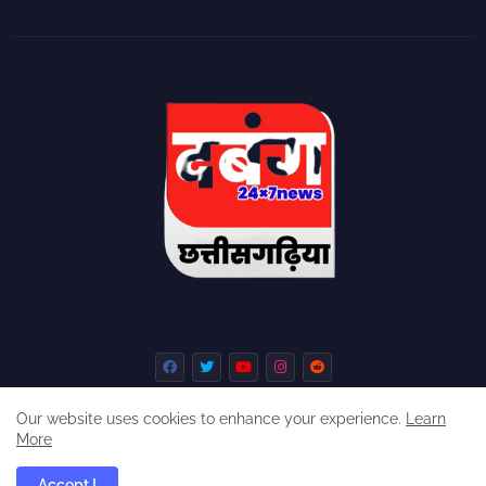
Our website uses cookies to enhance your experience.
Learn
More
Home
About
Contact us
Privacy Policy
Accept !