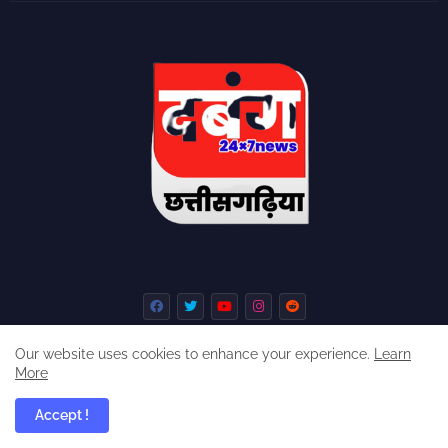
Our website uses cookies to enhance your experience.
Learn
More
Home
About
Contact us
Privacy Policy
Accept !
dabangchhattisgarhia ©