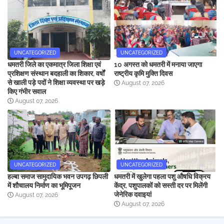
UNCATEGORIZED
UNCATEGORIZED
धमतरी जिले का एकमात्र जिला शिक्षा एवं
10 अगस्त को धमतरी में मनाया जाएगा
प्रशिक्षण संस्थान बदहाली का शिकार, वर्षों
राष्ट्रीय कृमि मुक्ति दिवस
से खाली पड़े पदों ने शिक्षा व्यवस्था पर खड़े
August 07, 2026
किए गंभीर सवाल
August 07, 2026
UNCATEGORIZED
UNCATEGORIZED
हल्बा समाज सामुदायिक भवन उपगढ़ छिपली
धमतरी में खुलेगा पहला पशु औषधि विक्रय
में शौचालय निर्माण का भूमिपूजन
केंद्र, पशुपालकों को सस्ती दर पर मिलेंगी
जेनेरिक दवाइयां
August 07, 2026
August 07, 2026