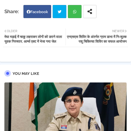
Facebook
Twi
Wh
OLDER
NEWER
मेघा मड़ाई में चाकू लहराकर लोगों को डराने वाला
एनएसएस शिविर के अंतर्गत ग्राम डाभा में निःशुल्क
tter
atsa
युवक गिरफ्तार, आर्म्स एक्ट में भेजा गया जेल
पशु चिकित्सा शिविर का सफल आयोजन
pp
YOU MAY LIKE