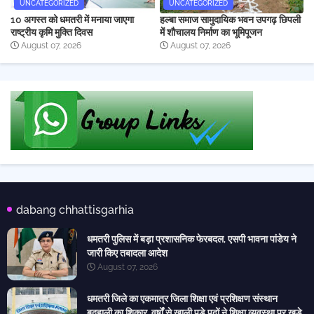
UNCATEGORIZED
UNCATEGORIZED
10 अगस्त को धमतरी में मनाया जाएगा
हल्बा समाज सामुदायिक भवन उपगढ़ छिपली
राष्ट्रीय कृमि मुक्ति दिवस
में शौचालय निर्माण का भूमिपूजन
August 07, 2026
August 07, 2026
dabang chhattisgarhia
धमतरी पुलिस में बड़ा प्रशासनिक फेरबदल, एसपी भावना पांडेय ने
जारी किए तबादला आदेश
August 07, 2026
धमतरी जिले का एकमात्र जिला शिक्षा एवं प्रशिक्षण संस्थान
बदहाली का शिकार, वर्षों से खाली पड़े पदों ने शिक्षा व्यवस्था पर खड़े