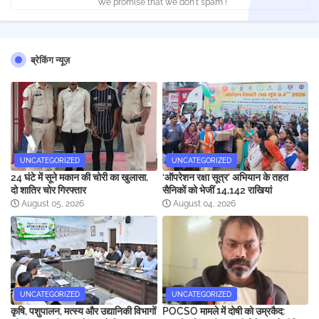
* We promise that we don't spam !
ब्रेकिंग न्यूज़
UNCATEGORIZED
UNCATEGORIZED
24 घंटे में सूने मकान की चोरी का खुलासा,
‘ऑपरेशन रक्षा सूत्र’ अभियान के तहत
दो शातिर चोर गिरफ्तार
सैनिकों को भेजीं 14,142 राखियां
August 05, 2026
August 04, 2026
UNCATEGORIZED
UNCATEGORIZED
कृषि, पशुपालन, मत्स्य और उद्यानिकी विभागों
POCSO मामले में दोषी को उम्रकैद: