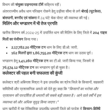
विभाग की
संयुक्त उड़नदस्ता टीमें
सक्रिय रहीं।
अंतरराज्यीय अवैध धान परिवहन रोकने हेतु उड़ीसा सीमा से लगे
बोराई (घुटकेल),
बांसपानी, बनरौद एवं सांकरा
में 24 घंटे चेक पोस्ट की व्यवस्था की गई।
मिलिंग और भण्डारण में भी तेज प्रगति
खरीफ विपणन वर्ष 2024-25 में उपार्जित धान की मिलिंग के लिए जिले में
204 राइस
मिलों का पंजीयन
किया गया।
2,17,782.20 मीट्रिक टन
धान के लिए डी.ओ. जारी,
162 मिलरों द्वारा 1,86,755.20 मीट्रिक टन
धान का उठाव पूर्ण।
भण्डारण हेतु
1,41,280 मीट्रिक टन
का टी.ओ. जारी किया गया, जिसमें से
76,574.12 मीट्रिक टन
का भण्डारण पूर्ण हो चुका है।
कलेक्टर की पहल बनी सफलता की कुंजी
कलेक्टर श्री अबिनाश मिश्रा ने इस उपलब्धि का श्रेय जिले के किसानों, सहकारी
समितियों और प्रशासनिक अमले को देते हुए कहा कि
“किसानों का भरोसा और
प्रशासन की पारदर्शिता ही धमतरी की सबसे बड़ी ताकत है। आने वाले वर्षों में इस
व्यवस्था को और अधिक सुदृढ़ किया जाएगा।”
धान खरीदी में यह ऐतिहासिक उपलब्धि धमतरी जिले को प्रदेश में
किसान-हितैषी