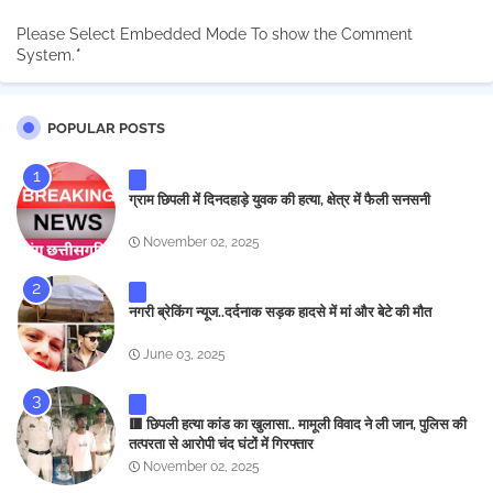
Please Select Embedded Mode To show the Comment
System.
*
POPULAR POSTS
ग्राम छिपली में दिनदहाड़े युवक की हत्या, क्षेत्र में फैली सनसनी
November 02, 2025
नगरी ब्रेकिंग न्यूज..दर्दनाक सड़क हादसे में मां और बेटे की मौत
June 03, 2025
🟥 छिपली हत्या कांड का खुलासा.. मामूली विवाद ने ली जान, पुलिस की
तत्परता से आरोपी चंद घंटों में गिरफ्तार
November 02, 2025