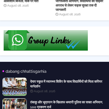
आकाशीय बिजली, मौके पर मौत
जागरूकता अभियान, विद्यार्थियों को साइबर
अपराध से लेकर सड़क सुरक्षा तक दी
August 08, 2026
जानकारी
August 08, 2026
dabang chhattisgarhia
देमार स्कूल में स्वास्थ्य शिविर के साथ विद्यार्थियों को मिला करियर
मार्गदर्शन
August 08, 2026
तंबाकू और धूम्रपान के खिलाफ धमतरी पुलिस का सख्त अभियान,
100 प्रकरण दर्ज