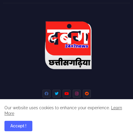
Our website uses cookies to enhance your experience.
Learn
More
Home
About
Contact us
Privacy Policy
Accept !
dabangchhattisgarhia ©