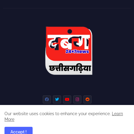
Our website uses cookies to enhance your experience.
Learn
More
Home
About
Contact us
Privacy Policy
Accept !