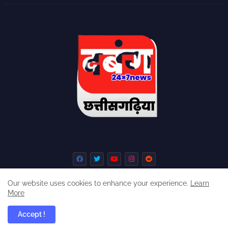
Our website uses cookies to enhance your experience.
Learn
More
Home
About
Contact us
Privacy Policy
Accept !
dabangchhattisgarhia ©